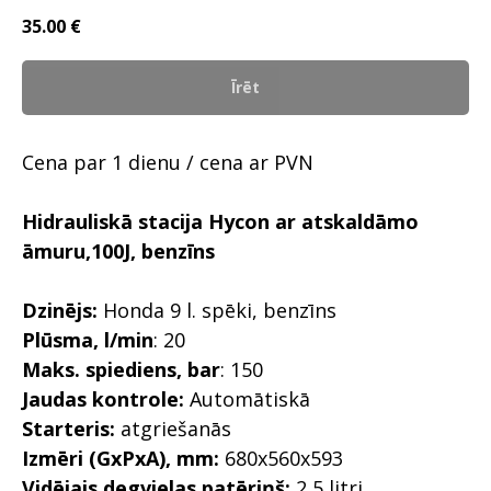
35.00
€
Īrēt
Cena par 1 dienu / cena ar PVN
Hidrauliskā stacija Hycon ar atskaldāmo
āmuru,100J, benzīns
Dzinējs:
Honda 9 l. spēki, benzīns
Plūsma, l/min
: 20
Maks. spiediens, bar
: 150
Jaudas kontrole:
Automātiskā
Starteris:
atgriešanās
Izmēri (GxPxA), mm:
680x560x593
Vidējais degvielas patēriņš:
2,5 litri