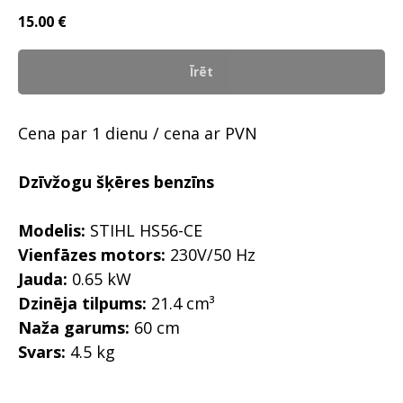
15.00
€
Īrēt
Cena par 1 dienu / cena ar PVN
Dzīvžogu šķēres benzīns
Modelis:
STIHL HS56-CE
Vienfāzes motors:
230V/50 Hz
Jauda:
0.65 kW
Dzinēja tilpums:
21.4 cm³
Naža garums:
60 cm
Svars:
4.5 kg