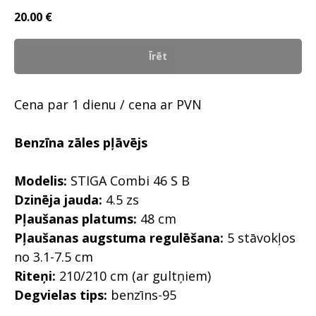
20.00
€
Īrēt
Cena par 1 dienu / cena ar PVN
Benzīna zāles pļāvējs
Modelis:
STIGA Combi 46 S B
Dzinēja jauda:
4.5 zs
Pļaušanas platums:
48 cm
Pļaušanas augstuma regulēšana:
5 stāvokļos
no 3.1-7.5 cm
Riteņi:
210/210 cm (ar gultņiem)
Degvielas tips:
benzīns-95