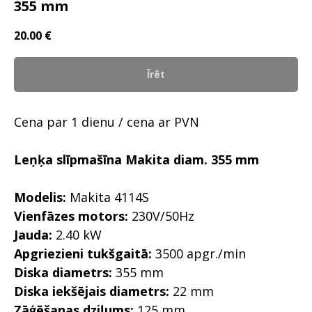
355 mm
20.00
€
Īrēt
Cena par 1 dienu / cena ar PVN
Leņķa slīpmašīna Makita diam. 355 mm
Modelis:
Makita 4114S
Vienfāzes motors:
230V/50Hz
Jauda:
2.40 kW
Apgriezieni tukšgaitā:
3500 apgr./min
Diska diametrs:
355 mm
Diska iekšējais diametrs:
22 mm
Zāģēšanas dziļums:
125 mm