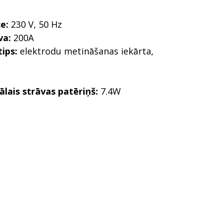
e:
230 V, 50 Hz
va:
200A
ips:
elektrodu metināšanas iekārta,
lais strāvas patēriņš:
7.4W