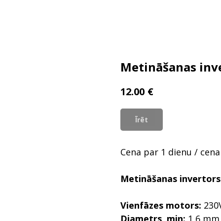
Metināšanas inve
€
12.00
Īrēt
Cena par 1 dienu / cena
Metināšanas invertors
Vienfāzes motors:
230V
Diametrs, min:
1,6 mm