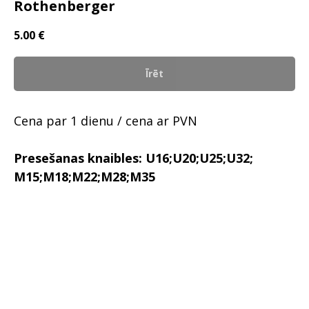
Rothenberger
5.00
€
Īrēt
Cena par 1 dienu / cena ar PVN
Presešanas knaibles: U16;U20;U25;U32;
M15;M18;M22;M28;M35