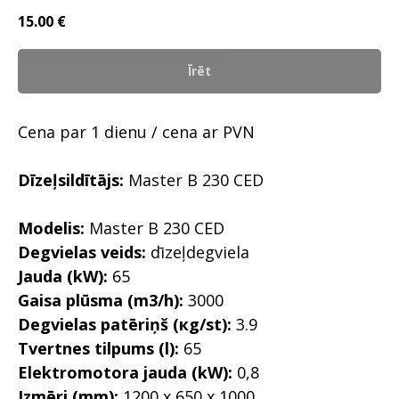
15.00
€
Īrēt
Cena par 1 dienu / cena ar PVN
Dīzeļsildītājs:
Master B 230 CED
Modelis:
Master B 230 CED
Degvielas veids:
dīzeļdegviela
Jauda (kW):
65
Gaisa plūsma (m3/h):
3000
Degvielas patēriņš (кg/st):
3.9
Tvertnes tilpums (l):
65
Elektromotora jauda (kW):
0,8
Izmēri (mm):
1200 x 650 x 1000