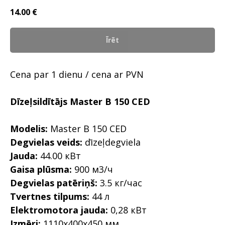
14.00
€
Īrēt
Cena par 1 dienu / cena ar PVN
Dīzeļsildītājs Master B 150 CED
Modelis:
Master B 150 CED
Degvielas veids:
dīzeļdegviela
Jauda:
44.00 кВт
Gaisa plūsma:
900 м3/ч
Degvielas patēriņš:
3.5 кг/час
Tvertnes tilpums:
44 л
Elektromotora jauda:
0,28 кВт
Izmēri:
1110x400x450 мм