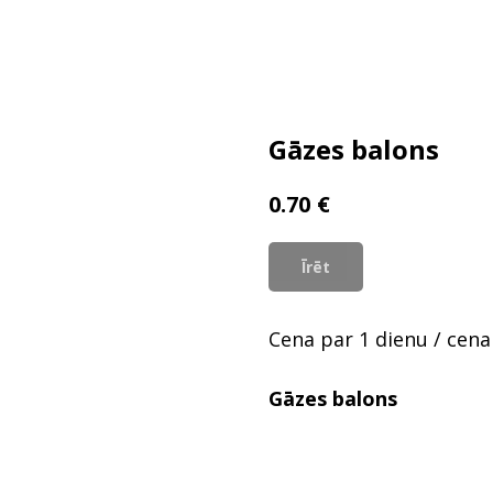
Gāzes balons
€
0.70
Īrēt
Cena par 1 dienu / cena
Gāzes balons