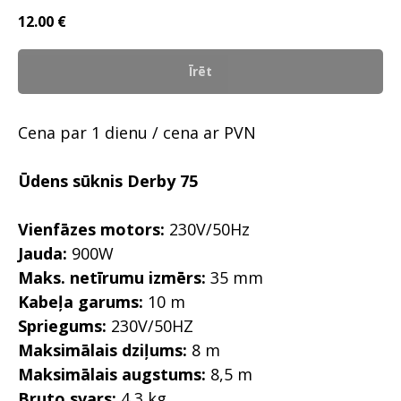
12.00
€
Īrēt
Cena par 1 dienu / cena ar PVN
Ūdens sūknis Derby 75
Vienfāzes motors:
230V/50Hz
Jauda:
900W
Maks. netīrumu izmērs:
35 mm
Kabeļa garums:
10 m
Spriegums:
230V/50HZ
Maksimālais dziļums:
8 m
Maksimālais augstums:
8,5 m
Bruto svars:
4,3 kg