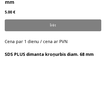
mm
5.00
€
Īrēt
Cena par 1 dienu / cena ar PVN
SDS PLUS dimanta kroņurbis diam. 68 mm