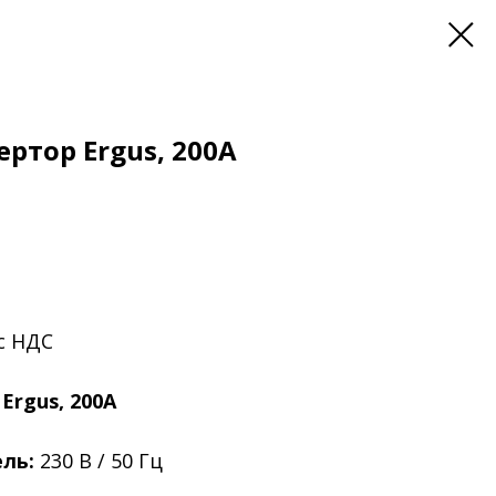
ртор Ergus, 200А
 с НДС
Ergus, 200А
ль:
230 В / 50 Гц