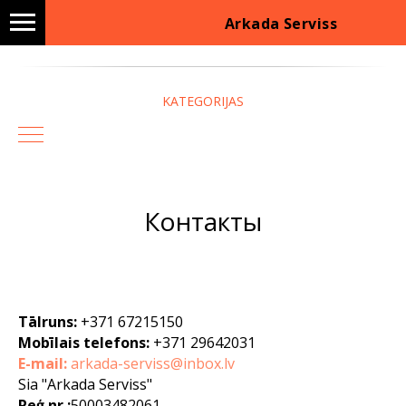
Arkada Serviss
KATEGORIJAS
Контакты
Tālruns:
+371 67215150
Mobīlais telefons:
+371 29642031
E-mail:
arkada-serviss@inbox.lv
Sia "Arkada Serviss"
Reģ.nr.:
50003482061