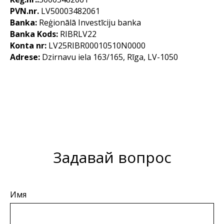
PVN.nr.
LV50003482061
Banka:
Reģionālā Investīciju banka
Banka Kods:
RIBRLV22
Konta nr:
LV25RIBR00010510N0000
Adrese:
Dzirnavu iela 163/165, Rīga, LV-1050
Задавай вопрос
Имя