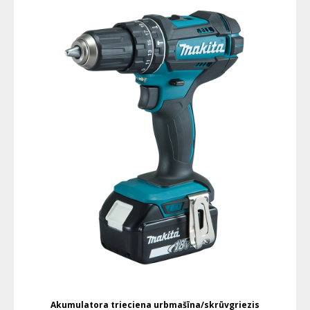
K
Akumulatora trieciena urbmašīna/skrūvgriezis