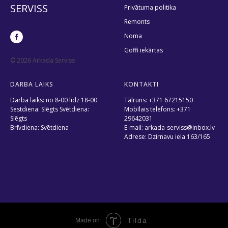
SERVISS
Privātuma politika
Remonts
Noma
Goffi iekārtas
© 2026 Arkada Serviss
DARBA LAIKS
KONTAKTI
Darba laiks: no 8-00 līdz 18-00
Tālruns: +371 67215150
Sestdiena: Slēgts Svētdiena:
Mobīlais telefons: +371
Slēgts
29642031
Brīvdiena: Svētdiena
E-mail: arkada-serviss@inbox.lv
Adrese: Dzirnavu iela 163/165
Tilda
Made on