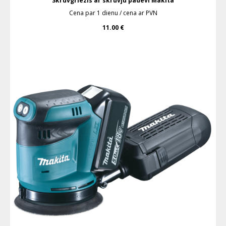
Skrūvgriezis ar skrūvju padevi Makita
Cena par 1 dienu / cena ar PVN
11.00
€