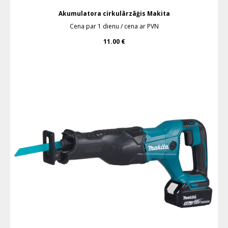
Akumulatora cirkulārzāģis Makita
Cena par 1 dienu / cena ar PVN
11.00
€