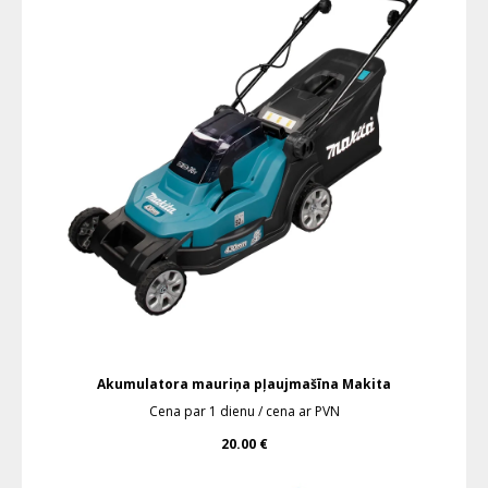
Akumulatora mauriņa pļaujmašīna Makita
Cena par 1 dienu / cena ar PVN
20.00
€