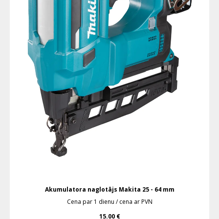
O
Akumulatora naglotājs Makita 25 - 64 mm
Cena par 1 dienu / cena ar PVN
15.00
€