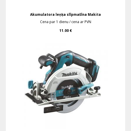
Akumulatora leņķa slīpmašīna Makita
Cena par 1 dienu / cena ar PVN
11.00
€