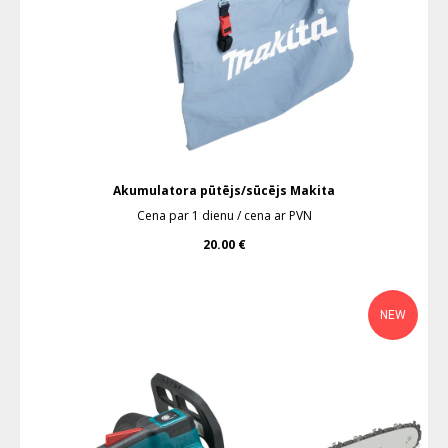
Akumulatora pūtējs/sūcējs Makita
Cena par 1 dienu / cena ar PVN
20.00
€
NEW