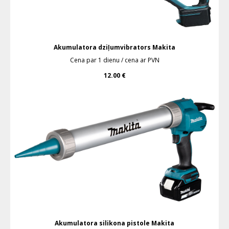
Akumulatora dziļumvibrators Makita
Cena par 1 dienu / cena ar PVN
12.00
€
Akumulatora silikona pistole Makita