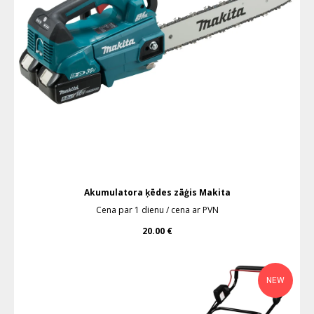
Akumulatora ķēdes zāģis Makita
Cena par 1 dienu / cena ar PVN
20.00
€
NEW