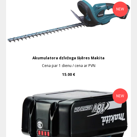
O
NEW
Akumulatora dzīvžoga šķēres Makita
Cena par 1 dienu / cena ar PVN
15.00
€
NEW