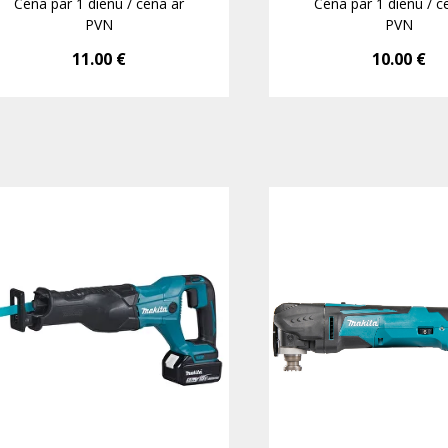
Cena par 1 dienu / cena ar
Cena par 1 dienu / c
PVN
PVN
11.00
€
10.00
€