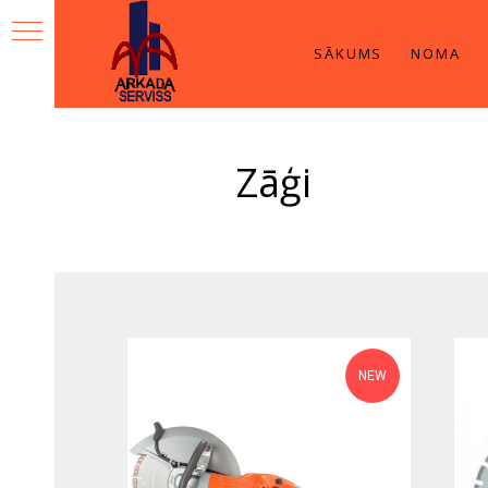
SĀKUMS
NOMA
Zāģi
NEW