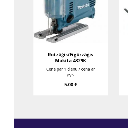
Rotzāģis/Figūrzāģis
Makita 4329K
Cena par 1 dienu / cena ar
PVN
5.00
€