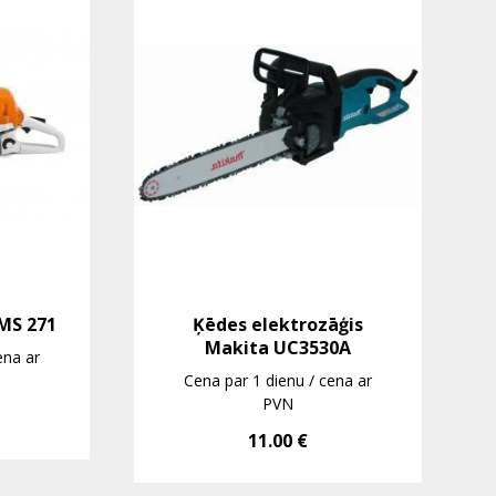
MS 271
Ķēdes elektrozāģis
Makita UC3530A
ena ar
Cena par 1 dienu / cena ar
PVN
11.00
€