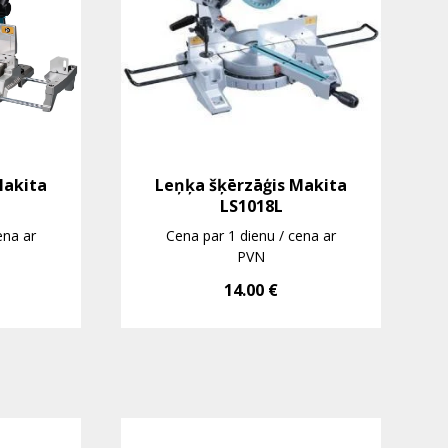
Makita
Leņķa šķērzāģis Makita
LS1018L
ena ar
Cena par 1 dienu / cena ar
PVN
14.00
€