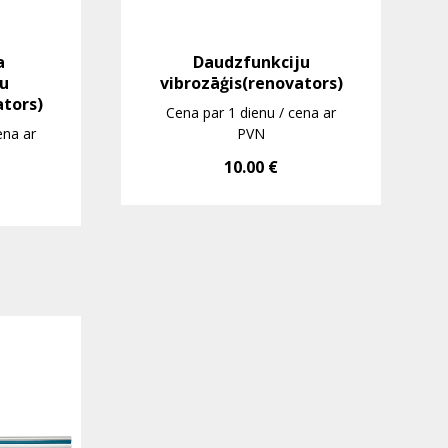
a
Daudzfunkciju
ju
vibrozāģis(renovators)
ators)
Cena par 1 dienu / cena ar
ena ar
PVN
10.00
€