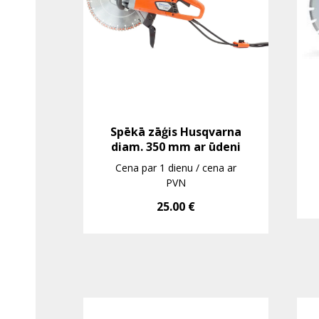
Spēkā zāģis Husqvarna
diam. 350 mm ar ūdeni
Cena par 1 dienu / cena ar
PVN
25.00
€
seri
ti
ņiem