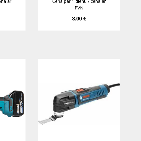
ena ar
Cena par 1 dienu / cena ar
PVN
8.00
€