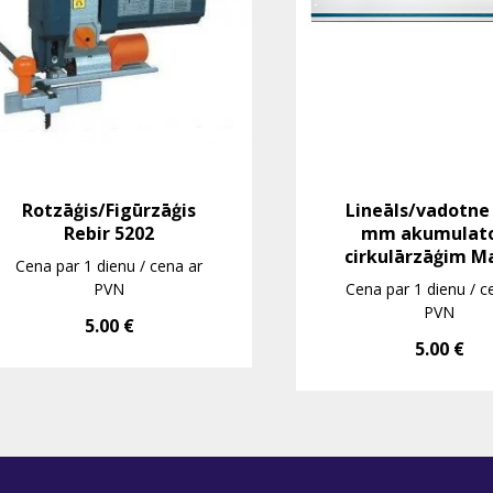
Rotzāģis/Figūrzāģis
Lineāls/vadotne
Rebir 5202
mm akumulat
cirkulārzāģim M
Cena par 1 dienu / cena ar
PVN
Cena par 1 dienu / c
PVN
5.00
€
5.00
€