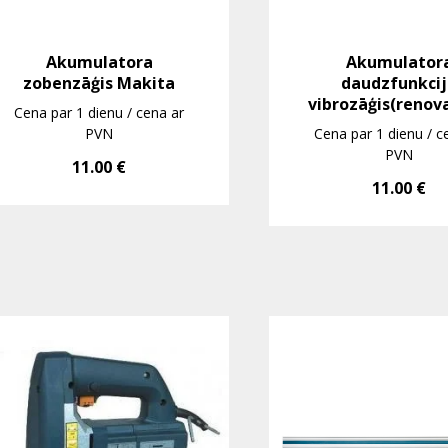
Akumulatora
Akumulator
zobenzāģis Makita
daudzfunkci
vibrozāģis(renov
Cena par 1 dienu / cena ar
PVN
Cena par 1 dienu / c
PVN
11.00
€
11.00
€