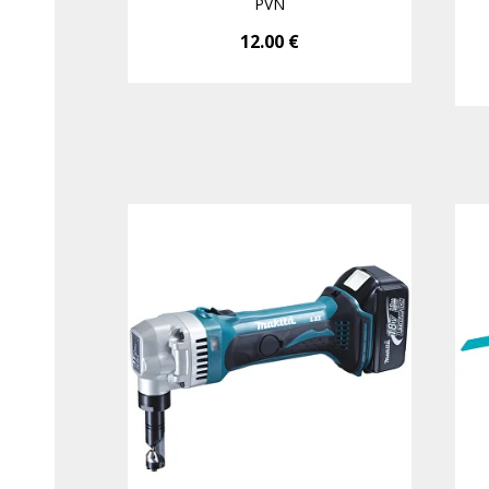
PVN
12.00
€