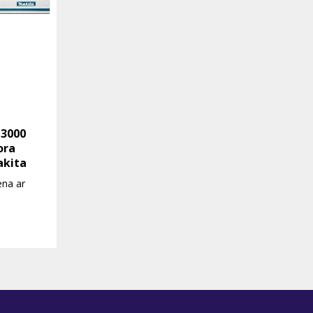
 3000
ora
akita
ena ar